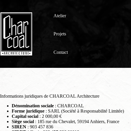
Passer
au
contenu
Atelier
Projets
Contact
Informations juridiques de CHARCOAL Architecture
Dénomination sociale
: CHARCOAL
Forme juridique
: SARL (Société à Responsabilité Limitée)
Capital social
: 2 000,00 €
Siège social
: 185 rue du Chevalet, 59194 Anhiers, France
SIREN
: 903 457 836