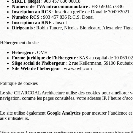
SIRET (siège)
: 903 457 836 00018
Numéro de TVA intracommunautaire
: FR05903457836
Inscription au RCS
: Inscrit au greffe de Douai le 30/09/2021
Numéro RCS
: 903 457 836 R.C.S. Douai
Inscription au RNE
: Inscrit
Dirigeants
: Robin Tancre, Nicolas Blondeaux, Alexandre Tign
Hébergement du site
Hébergeur
: OVH
Forme juridique de l’hébergeur
: SAS au capital de 10 069 0
Siège social de l’hébergeur
: 2 rue Kellermann, 59100 Roubaix
Site Web de l’hébergeur
:
www.ovh.com
Politique de cookies
Le site CHARCOAL Architecture utilise des cookies pour améliorer votre
navigation, comme les pages consultées, votre adresse IP, l’heure d’accè
Le site utilise également
Google Analytics
pour mesurer l’audience et a
aux utilisateurs.