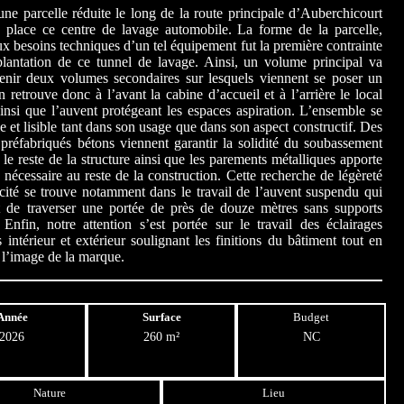
une parcelle réduite le long de la route principale d’Auberchicourt
 place ce centre de lavage automobile. La forme de la parcelle,
x besoins techniques d’un tel équipement fut la première contrainte
plantation de ce tunnel de lavage. Ainsi, un volume principal va
tenir deux volumes secondaires sur lesquels viennent se poser un
 retrouve donc à l’avant la cabine d’accueil et à l’arrière le local
nsi que l’auvent protégeant les espaces aspiration. L’ensemble se
e et lisible tant dans son usage que dans son aspect constructif. Des
préfabriqués bétons viennent garantir la solidité du soubassement
 le reste de la structure ainsi que les parements métalliques apporte
é nécessaire au reste de la construction. Cette recherche de légèreté
acité se trouve notamment dans le travail de l’auvent suspendu qui
t de traverser une portée de près de douze mètres sans supports
 Enfin, notre attention s’est portée sur le travail des éclairages
les intérieur et extérieur soulignant les finitions du bâtiment tout en
 l’image de la marque.
Année
Surface
Budget
2026
260 m²
NC
Nature
Lieu