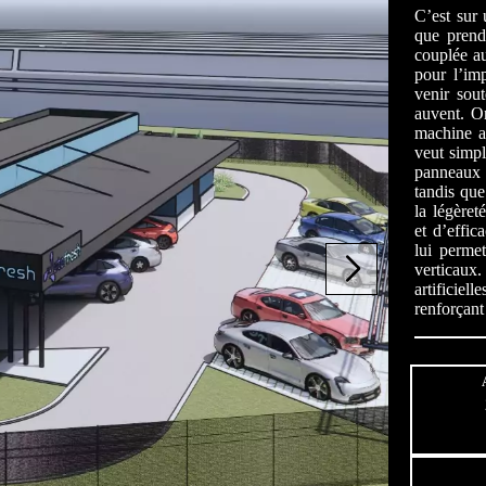
C’est sur 
que prend
couplée au
pour l’im
venir sou
auvent. On
machine ai
veut simpl
panneaux 
tandis que
la légèret
et d’effic
lui perme
verticaux.
artificiel
renforçant